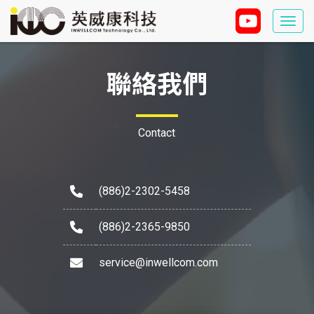
Togg
navi
聯絡我們
Contact
(886)2-2302-5458
(886)2-2365-9850
service@inwellcom.com